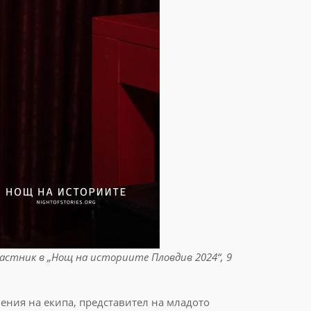
частник в „Нощ на историите Пловдив 2024“, 9
нения на екипа, представител на младото