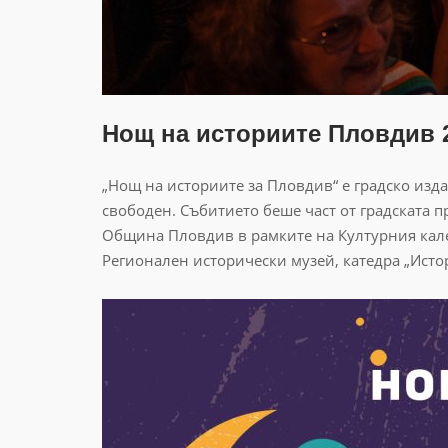
Нощ на историите Пловдив 
„Нощ на историите за Пловдив“ е градско издан
свободен. Събитието беше част от градската п
Община Пловдив в рамките на Културния кале
Регионален исторически музей, катедра „Ист