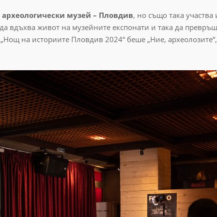
н археологически музей – Пловдив
, но също така участва
 да вдъхва живот на музейните експонати и така да превръ
„Нощ на историите Пловдив 2024“ беше „Ние, археолозите“, 