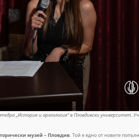
Катедра „История и археология“ в Пловдивски университет. У
сторически музей – Пловдив
. Той е едно от новите попъл