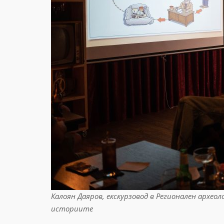
Калоян Даяров, екскурзовод в Регионален архео
историите