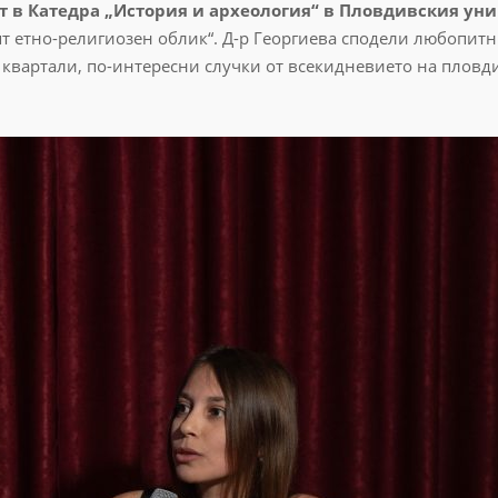
т в Катедра „История и археология“ в Пловдивския ун
 етно-религиозен облик“. Д-р Георгиева сподели любопитн
 квартали, по-интересни случки от всекидневието на пловд