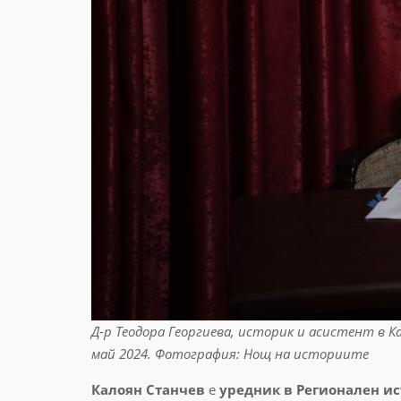
Д-р Теодора Георгиева, историк и асистент в 
май 2024. Фотография: Нощ на историите
Калоян Станчев
е
уредник в Регионален и