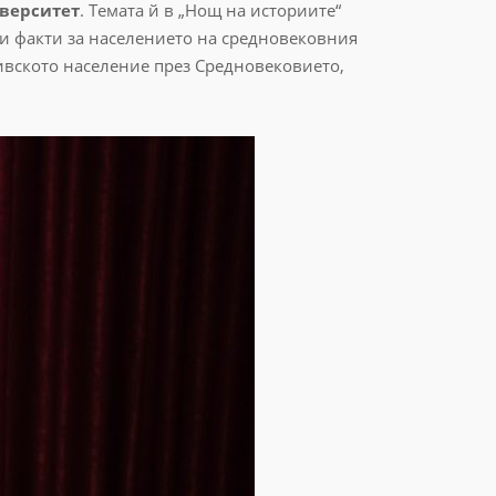
иверситет
. Темата й в „Нощ на историите“
и факти за населението на средновековния
ивското население през Средновековието,