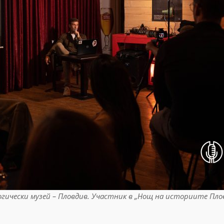
логически музей – Пловдив. Участник в „Нощ на историите Пло