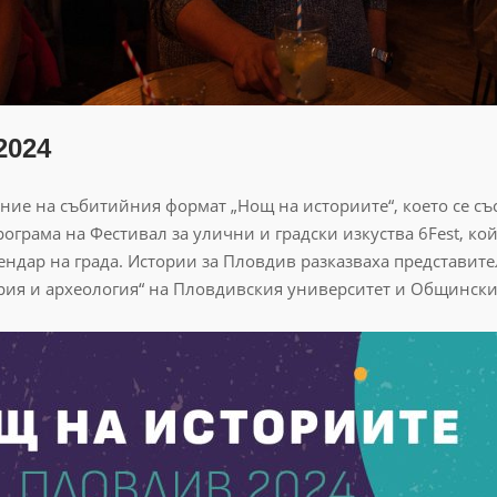
2024
ие на събитийния формат „Нощ на историите“, което се състо
рограма на Фестивал за улични и градски изкуства 6Fest, ко
ндар на града. Истории за Пловдив разказваха представите
ория и археология“ на Пловдивския университет и Общински