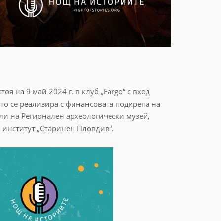
я на 9 май 2024 г. в клуб „Fargo“ с вход
йто се реализира с финансовата подкрепа на
ли на Регионален археологически музей,
 институт „Старинен Пловдив“.