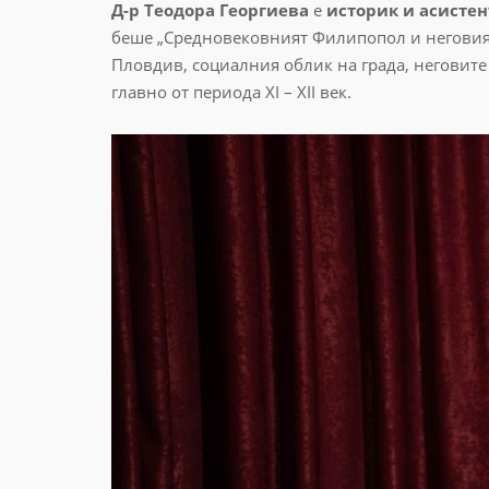
Д-р Теодора Георгиева
е
историк и асистен
беше „Средновековният Филипопол и неговият
Пловдив, социалния облик на града, неговите
главно от периода XI – XII век.